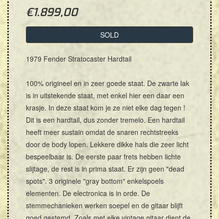
€
1.899,00
SOLD
1979 Fender Stratocaster Hardtail
100% origineel en in zeer goede staat. De zwarte lak
is in uitstekende staat, met enkel hier een daar een
krasje. In deze staat kom je ze niet elke dag tegen !
Dit is een hardtail, dus zonder tremelo. Een hardtail
heeft meer sustain omdat de snaren rechtstreeks
door de body lopen. Lekkere dikke hals die zeer licht
bespeelbaar is. De eerste paar frets hebben lichte
slijtage, de rest is in prima staat. Er zijn geen "dead
spots". 3 originele "gray bottom" enkelspoels
elementen. De electronica is in orde. De
stemmechanieken werken soepel en de gitaar blijft
goed gestemd. Zoals met elke vintage gitaar dient de