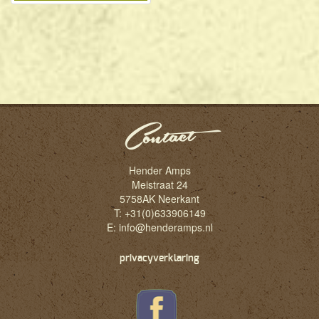
Contact
Hender Amps
Meistraat 24
5758AK Neerkant
T: +31(0)633906149
E:
info@henderamps.nl
privacyverklaring