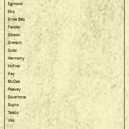
Egmond
Eko
Ernie Ball
Fender
Gibson
Gretsch
Guild
Harmony
Hofner
Kay
McDee
Peavey
Silvertone
Supro
Teisco
Vox