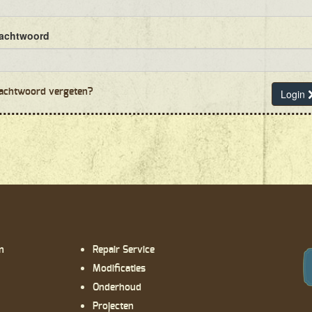
achtwoord
chtwoord vergeten?
Login
n
Repair Service
Modificaties
Onderhoud
Projecten