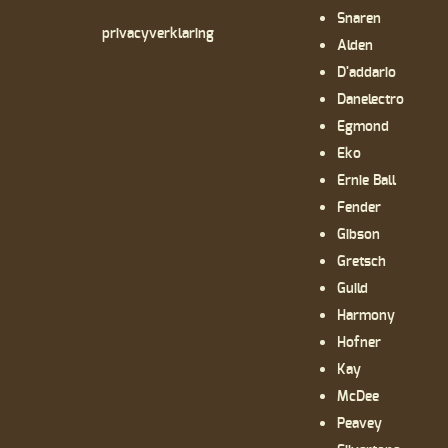
Snaren
privacyverklaring
Alden
D'addario
Danelectro
Egmond
Eko
Ernie Ball
Fender
Gibson
Gretsch
Guild
Harmony
Hofner
Kay
McDee
Peavey