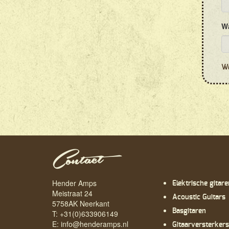
W
Wa
Contact
Hender Amps
Elektrische gitare
Meistraat 24
Acoustic Guitars
5758AK Neerkant
Basgitaren
T: +31(0)633906149
E:
info@henderamps.nl
Gitaarversterkers