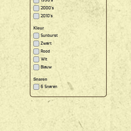
1990's
2000's
2010's
Kleur
Sunburst
Zwart
Rood
Wit
Blauw
Snaren
6 Snaren