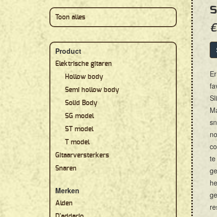
s
Toon alles
€
Product
Elektrische gitaren
Er
Hollow body
fa
Semi hollow body
Sl
Solid Body
Ma
SG model
sn
ST model
no
T model
co
Gitaarversterkers
te
Snaren
ge
he
Merken
ge
Alden
re
D'addario