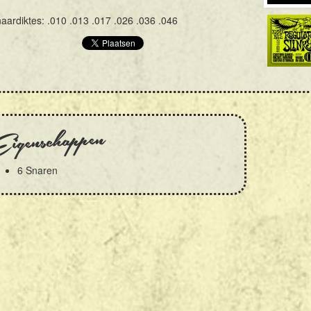
aardiktes: .010 .013 .017 .026 .036 .046
igenschappen
6 Snaren