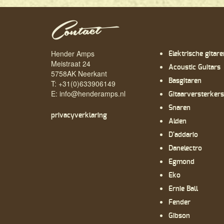
Contact
Hender Amps
Elektrische gitare
Meistraat 24
Acoustic Guitars
5758AK Neerkant
Basgitaren
T: +31(0)633906149
E:
info@henderamps.nl
Gitaarversterkers
Snaren
privacyverklaring
Alden
D'addario
Danelectro
Egmond
Eko
Ernie Ball
Fender
Gibson