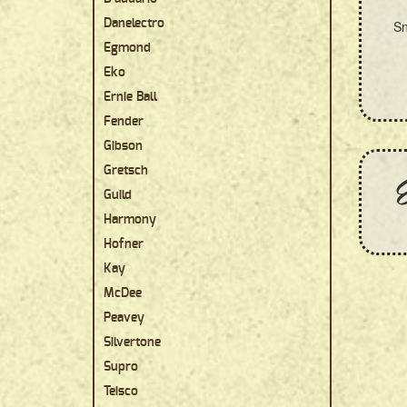
Danelectro
Sn
Egmond
Eko
Ernie Ball
Fender
Gibson
E
Gretsch
Guild
Harmony
Hofner
Kay
McDee
Peavey
Silvertone
Supro
Teisco