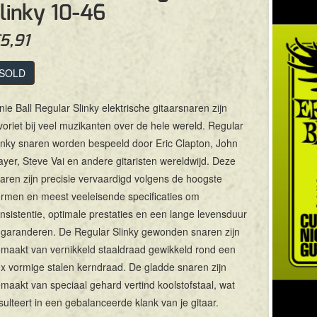
linky 10-46
5,91
SOLD
nie Ball Regular Slinky elektrische gitaarsnaren zijn
voriet bij veel muzikanten over de hele wereld. Regular
inky snaren worden bespeeld door Eric Clapton, John
yer, Steve Vai en andere gitaristen wereldwijd. Deze
aren zijn precisie vervaardigd volgens de hoogste
rmen en meest veeleisende specificaties om
nsistentie, optimale prestaties en een lange levensduur
 garanderen. De Regular Slinky gewonden snaren zijn
maakt van vernikkeld staaldraad gewikkeld rond een
x vormige stalen kerndraad. De gladde snaren zijn
maakt van speciaal gehard vertind koolstofstaal, wat
sulteert in een gebalanceerde klank van je gitaar.